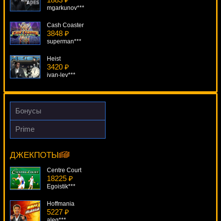
mgarkunov***
Cash Coaster
3848 ₽
superman***
Heist
3420 ₽
ivan-lev***
Funky Seventies
2755 ₽
aleg***
Бонусы
Prohibition
Prime
923 ₽
American Roulette
sgvwood***
6228 ₽
number***
ДЖЕКПОТЫ
Football Rules!
1947 ₽
Centre Court
Cteb***
18225 ₽
Egoistik***
Hoffmania
5227 ₽
aleg***