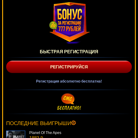
БЫСТРАЯ РЕГИСТРАЦИЯ
РЕГИСТРИРУЙСЯ
Регистрация абсолютно бесплатна!
Базар
4833 ₽
drink***
ПОСЛЕДНИЕ ВЫИГРЫШИ
Planet Of The Apes
1883 ₽