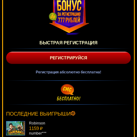
БЫСТРАЯ РЕГИСТРАЦИЯ
РЕГИСТРИРУЙСЯ
Регистрация абсолютно бесплатна!
Boomanji
428 ₽
kat***
ПОСЛЕДНИЕ ВЫИГРЫШИ
Robinson
1159 ₽
number***