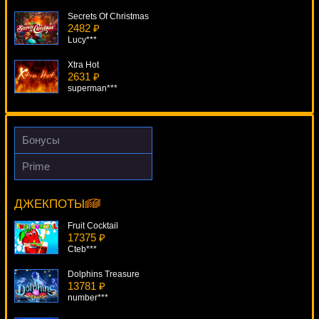
Secrets Of Christmas
2482 ₽
Lucy***
Xtra Hot
2631 ₽
superman***
Pharaoh King
4752 ₽
blogolet***
Бонусы
Texas Tea
Prime
991 ₽
Jekyll And Hyde
kat***
19063 ₽
Gamer***
ДЖЕКПОТЫ
Bear Tracks
3139 ₽
Fruit Cocktail
loto***
17375 ₽
Cteb***
Dolphins Treasure
13781 ₽
number***