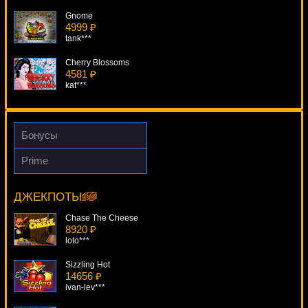
Gnome
4999 ₽
tank***
Cherry Blossoms
4581 ₽
kat***
Mayan Riches
1792 ₽
ivan-lev***
Бонусы
Pollen Nation
Prime
1507 ₽
Hells Grannies
turen***
19838 ₽
alex***
ДЖЕКПОТЫ
Phantom Cash
4829 ₽
Chase The Cheese
Egoistik***
8920 ₽
loto***
Sizzling Hot
14656 ₽
ivan-lev***