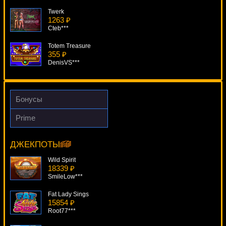
Twerk
1263 ₽
Cteb***
Totem Treasure
355 ₽
DenisVS***
Lost Island
843 ₽
tank***
Бонусы
Turaga (Тюряга)
Prime
587 ₽
Zreczny Magic
loto***
17621 ₽
alex***
ДЖЕКПОТЫ
Twisted Pays
923 ₽
Wild Spirit
DenisVS***
18339 ₽
SmileLow***
Fat Lady Sings
15854 ₽
Root77***