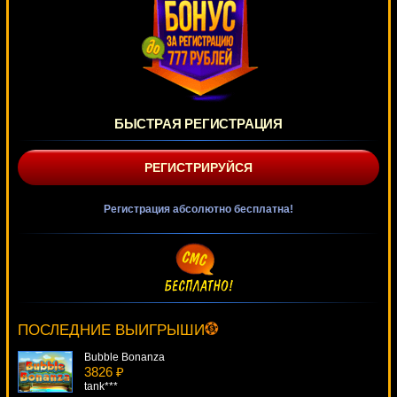
БЫСТРАЯ РЕГИСТРАЦИЯ
РЕГИСТРИРУЙСЯ
Регистрация абсолютно бесплатна!
Charms & Clovers
152 ₽
Gamer***
ПОСЛЕДНИЕ ВЫИГРЫШИ
Bubble Bonanza
3826 ₽
tank***