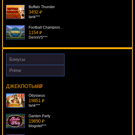
Buffalo Thunder
3492 ₽
tank***
Football Champions Cup
1154 ₽
DenisVS***
7th Heaven
972 ₽
Panamer***
Бонусы
Wild Rescue
Prime
3465 ₽
Hold Your Horses
Cteb***
11354 ₽
Gamer***
ДЖЕКПОТЫ
Iron Man 3
953 ₽
Odysseus
verkhovod***
19851 ₽
tank***
Garden Party
19890 ₽
blogolet***