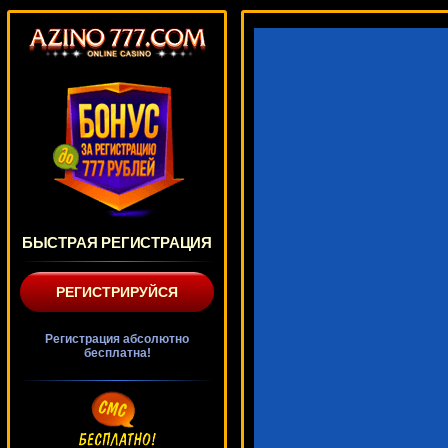
БЫСТРАЯ РЕГИСТРАЦИЯ
РЕГИСТРИРУЙСЯ
Регистрация абсолютно
бесплатна!