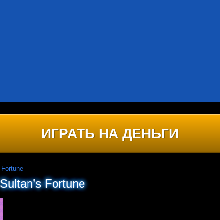
ИГРАТЬ НА ДЕНЬГИ
 Fortune
Sultan’s Fortune