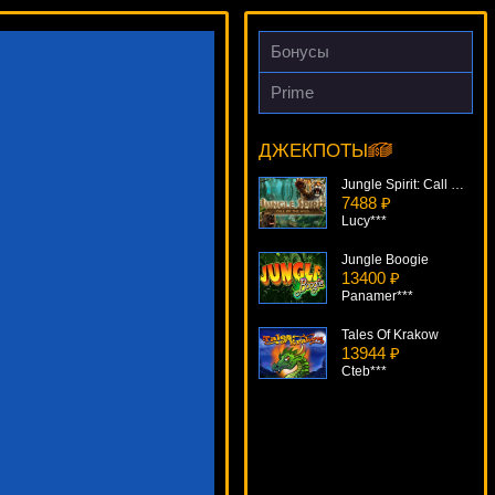
Бонусы
Prime
Starscape
15110 ₽
Cteb***
ДЖЕКПОТЫ
Jungle Spirit: Call Of The Wild
7488 ₽
Lucy***
Jungle Boogie
13400 ₽
Panamer***
Tales Of Krakow
13944 ₽
Cteb***
Sharky
16593 ₽
tank***
Bratva