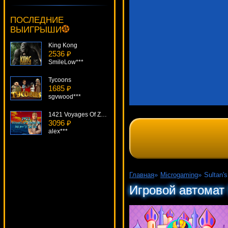
Panther Moon
1123 ₽
ПОСЛЕДНИЕ
verkhovod***
ВЫИГРЫШИ
King Kong
2536 ₽
SmileLow***
Tycoons
1685 ₽
sgvwood***
1421 Voyages Of Zheng He
3096 ₽
alex***
Книжки Deluxe
3310 ₽
Panamer***
Главная
»
Microgaming
»
Sultan's
Rhyming Reels Queen Of Hearts
Игровой автомат 
835 ₽
turen***
Cats
1277 ₽