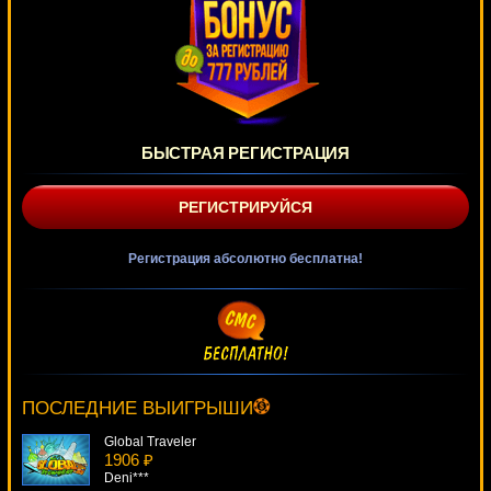
БЫСТРАЯ РЕГИСТРАЦИЯ
РЕГИСТРИРУЙСЯ
Регистрация абсолютно бесплатна!
Wolf Rising
1745 ₽
Serg***
ПОСЛЕДНИЕ ВЫИГРЫШИ
Global Traveler
1906 ₽
Deni***