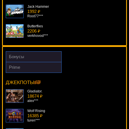
Jack Hammer
1992 ₽
Root77***
Butterflies
2206 ₽
verkhovod***
Thor The Mighty Avenger
1298 ₽
Cteb***
Бонусы
Star Attraction
Prime
2752 ₽
Happy Fruits
loto***
11680 ₽
Serg***
ДЖЕКПОТЫ
Ocean Princess
4106 ₽
Gladiator.
Egoistik***
18674 ₽
alex***
Wolf Rising
16385 ₽
turen***