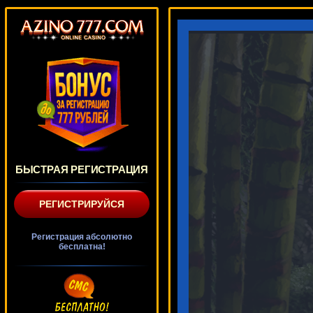
БЫСТРАЯ РЕГИСТРАЦИЯ
РЕГИСТРИРУЙСЯ
Регистрация абсолютно
бесплатна!