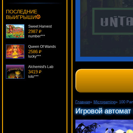
Mermaids Millions
4918 ₽
ПОСЛЕДНИЕ
verkhovod***
ВЫИГРЫШИ
Sweet Harvest
2987 ₽
number***
Queen Of Wands
2586 ₽
lucky***
Alchemist's Lab
3419 ₽
loto***
Робинзон
2921 ₽
Root77***
Главная
»
Microgaming
»
100 Pa
Party Line
Игровой автомат
1829 ₽
tank***
Hot Hot Volcano
1441 ₽