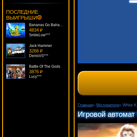
3762 ₽
alex***
ПОСЛЕДНИЕ
Bananas Go Bahamas
ВЫИГРЫШИ
4834 ₽
SmileLow***
Jack Hammer
3266 ₽
DenisVS***
Battle Of The Gods
3876 ₽
Lucy***
Hoffmania
2677 ₽
turen***
Gold Diggers
3853 ₽
Главная
»
Microgaming
»
White K
Root77***
Игровой автомат 
Green Light
3171 ₽
mgarkunov***