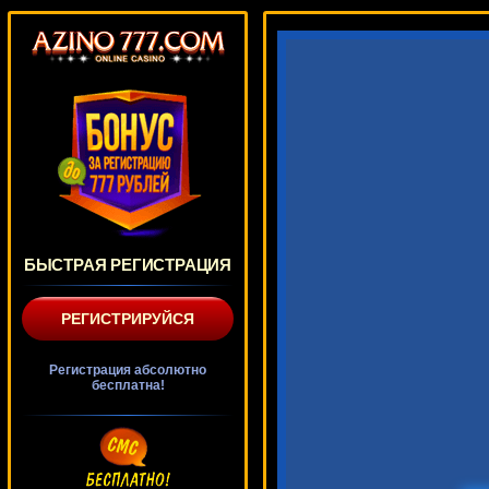
БЫСТРАЯ РЕГИСТРАЦИЯ
РЕГИСТРИРУЙСЯ
Регистрация абсолютно
бесплатна!
Mythic Maiden