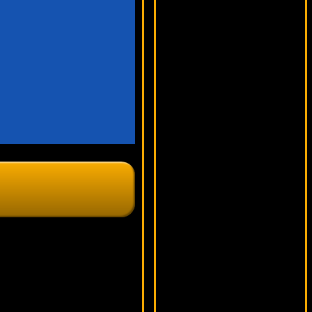
11590 ₽
drink***
Sugarpop
18806 ₽
blogolet***