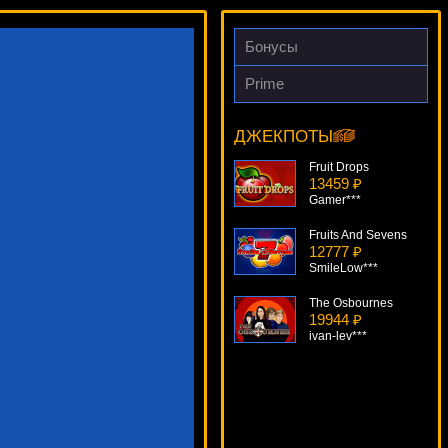
Бонусы
Prime
Supra Hot
13905 ₽
Gamer***
ДЖЕКПОТЫ
Fruit Drops
13459 ₽
Gamer***
Fruits And Sevens
12777 ₽
SmileLow***
The Osbournes
19944 ₽
ivan-lev***
Noah's Ark
7670 ₽
number***
Unicorn Legend