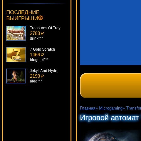
Mugshot Madness
753 ₽
ПОСЛЕДНИЕ
beautif***
ВЫИГРЫШИ
Treasures Of Troy
2783 ₽
drink***
7 Gold Scratch
1466 ₽
blogolet***
Jekyll And Hyde
2198 ₽
aleg***
True Sheriff
4310 ₽
alex***
Главная
»
Microgaming
»
Transfo
French Roulette
Игровой автомат T
2653 ₽
loto***
Rock-N-Roller
3352 ₽