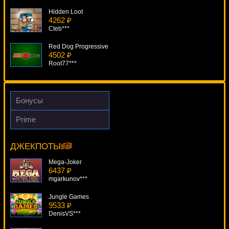
Hidden Loot
4262 ₽
Cteb***
Red Dog Progressive
4502 ₽
Root77***
Mermaids Millions
737 ₽
Root77***
Бонусы
Bobby 7s
Prime
329 ₽
Carnaval
Root77***
9618 ₽
turen***
ДЖЕКПОТЫ
Ghostbusters
3872 ₽
Mega-Joker
blogolet***
6437 ₽
mgarkunov***
Jungle Games
9533 ₽
DenisVS***