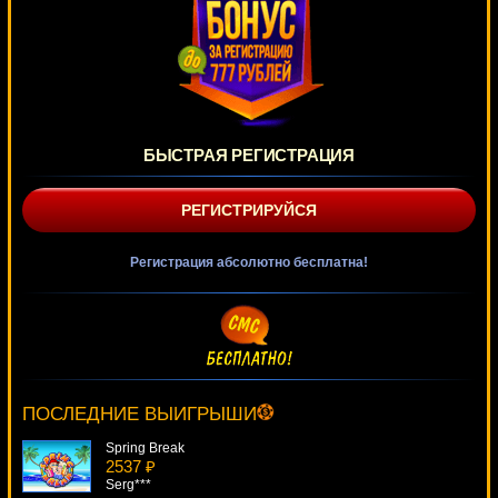
БЫСТРАЯ РЕГИСТРАЦИЯ
РЕГИСТРИРУЙСЯ
Регистрация абсолютно бесплатна!
Diamond Dogs
3244 ₽
beautif***
ПОСЛЕДНИЕ ВЫИГРЫШИ
Spring Break
2537 ₽
Serg***