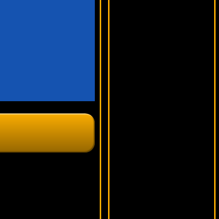
13195 ₽
ivan-lev***
River Queen
6556 ₽
DenisVS***