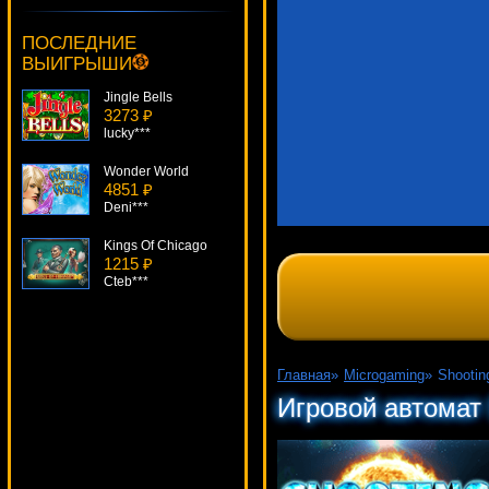
Aztec Treasures 3D
4972 ₽
ПОСЛЕДНИЕ
Panamer***
ВЫИГРЫШИ
Jingle Bells
3273 ₽
lucky***
Wonder World
4851 ₽
Deni***
Kings Of Chicago
1215 ₽
Cteb***
Pharaoh's Ring
2197 ₽
Cteb***
Главная
»
Microgaming
»
Shootin
Reel Gems
Игровой автомат 
2571 ₽
number***
Soccer Safari
4814 ₽