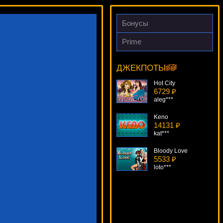
Бонусы
Prime
Pharaohs Tomb
19954 ₽
Cteb***
ДЖЕКПОТЫ
Hot City
6729 ₽
aleg***
Keno
14131 ₽
kat***
Bloody Love
5533 ₽
loto***
Spingo
19581 ₽
Egoistik***
Bubbles