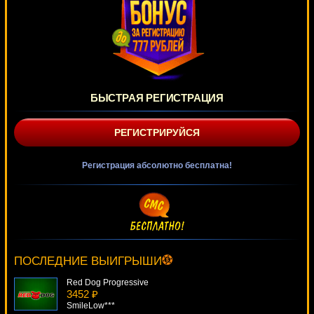
БЫСТРАЯ РЕГИСТРАЦИЯ
РЕГИСТРИРУЙСЯ
Регистрация абсолютно бесплатна!
Agent Jane Blonde
1286 ₽
Serg***
ПОСЛЕДНИЕ ВЫИГРЫШИ
Red Dog Progressive
3452 ₽
SmileLow***