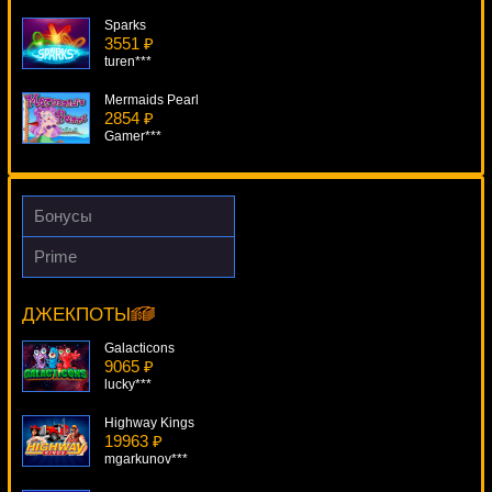
Sparks
3551 ₽
turen***
Mermaids Pearl
2854 ₽
Gamer***
Girls With Guns - Jungle Heat
819 ₽
superman***
Бонусы
Gold Factory
Prime
4600 ₽
Aztec Empire
Panamer***
17902 ₽
Cteb***
ДЖЕКПОТЫ
Daredevil
4394 ₽
Galacticons
SmileLow***
9065 ₽
lucky***
Highway Kings
19963 ₽
mgarkunov***