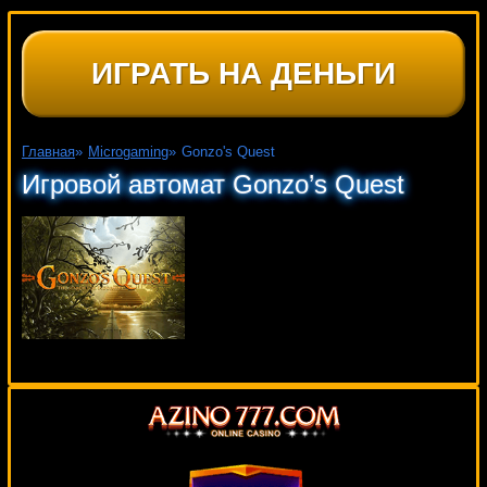
ИГРАТЬ НА ДЕНЬГИ
Главная
»
Microgaming
»
Gonzo's Quest
Игровой автомат Gonzo’s Quest