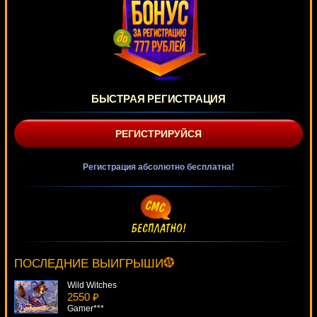
БЫСТРАЯ РЕГИСТРАЦИЯ
РЕГИСТРИРУЙСЯ
Регистрация абсолютно бесплатна!
Centre Court
679 ₽
Root77***
ПОСЛЕДНИЕ ВЫИГРЫШИ
Wild Witches
2550 ₽
Gamer***