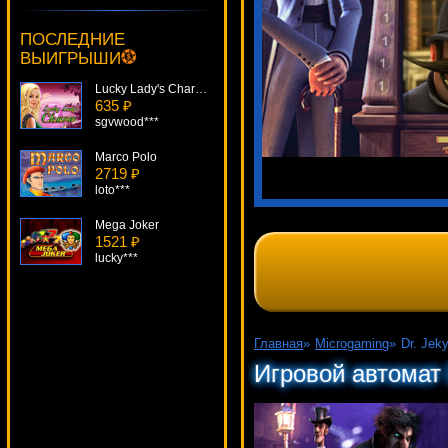
Wild Rescue
2480 ₽
ПОСЛЕДНИЕ
Cteb***
ВЫИГРЫШИ
Lucky Lady's Charm Deluxe
635 ₽
sgvwood***
Marco Polo
2719 ₽
loto***
Mega Joker
1521 ₽
lucky***
Lucky Angler: A Snowy Catch
3317 ₽
number***
Главная
»
Microgaming
»
Dr. Jeky
Blood Suckers
Игровой автомат D
765 ₽
Egoistik***
Love Bugs
4465 ₽