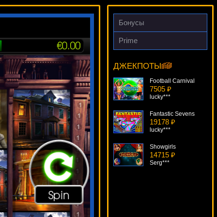
Бонусы
Prime
Dogfather
16725 ₽
beautif***
ДЖЕКПОТЫ
Football Carnival
7505 ₽
lucky***
Fantastic Sevens
19178 ₽
lucky***
Showgirls
14715 ₽
Serg***
Monty Pythons Spamalot
11468 ₽
verkhovod***
Reel King Potty