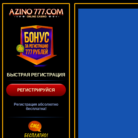
БЫСТРАЯ РЕГИСТРАЦИЯ
РЕГИСТРИРУЙСЯ
Регистрация абсолютно
бесплатна!