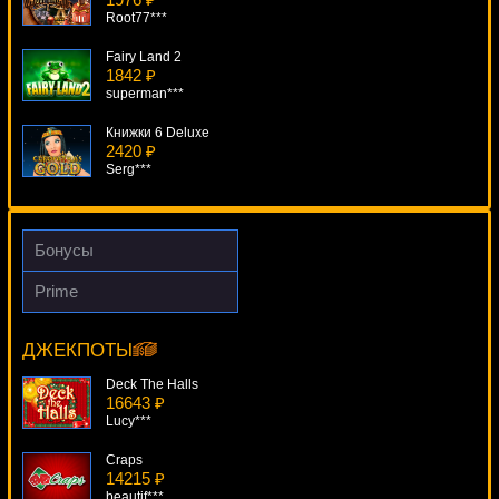
Root77***
Fairy Land 2
1842 ₽
superman***
Книжки 6 Deluxe
2420 ₽
Serg***
Hot Hot Volcano
1698 ₽
DenisVS***
Бонусы
Shooting Stars
Prime
1109 ₽
Irish Eyes
SmileLow***
19788 ₽
Deni***
ДЖЕКПОТЫ
Magic Lines
3446 ₽
Deck The Halls
Lucy***
16643 ₽
Lucy***
Craps
14215 ₽
beautif***