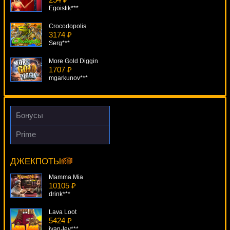
Egoistik***
Crocodopolis
3174 ₽
Serg***
More Gold Diggin
1707 ₽
mgarkunov***
The Wild Wood
4994 ₽
sgvwood***
Бонусы
The Exterminator
Prime
2453 ₽
Money Mad Monkey
Gamer***
18686 ₽
turen***
ДЖЕКПОТЫ
Prime Property
4726 ₽
Mamma Mia
Serg***
10105 ₽
drink***
Lava Loot
5424 ₽
ivan-lev***