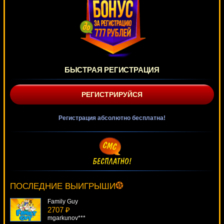
БЫСТРАЯ РЕГИСТРАЦИЯ
РЕГИСТРИРУЙСЯ
Регистрация абсолютно бесплатна!
Ghosts Of Christmas
2681 ₽
aleg***
ПОСЛЕДНИЕ ВЫИГРЫШИ
Family Guy
2707 ₽
mgarkunov***